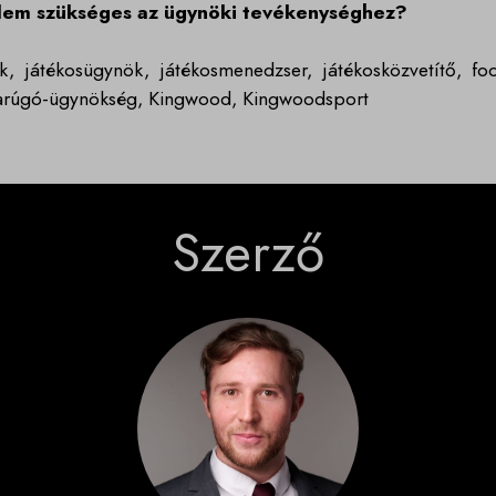
elem szükséges az ügynöki tevékenységhez?
, játékosügynök, játékosmenedzser, játékosközvetítő, foot
darúgó-ügynökség, Kingwood, Kingwoodsport
Szerző