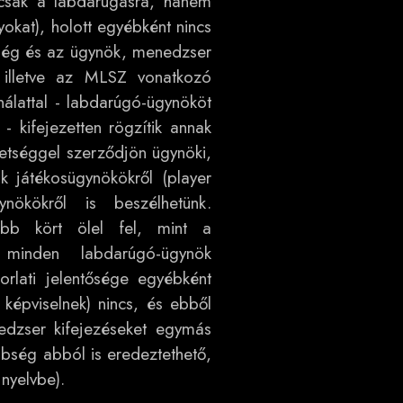
mcsak a labdarúgásra, hanem
okat), holott egyébként nincs
etség és az ügynök, menedzser
, illetve az MLSZ vonatkozó
nálattal - labdarúgó-ügynököt
- kifejezetten rögzítik annak
etséggel szerződjön ügynöki,
k játékosügynökökről (player
nökökről is beszélhetünk.
bb kört ölel fel, mint a
minden labdarúgó-ügynök
rlati jelentősége egyébként
képviselnek) nincs, és ebből
edzser kifejezéseket egymás
nbség abból is eredeztethető,
nyelvbe).