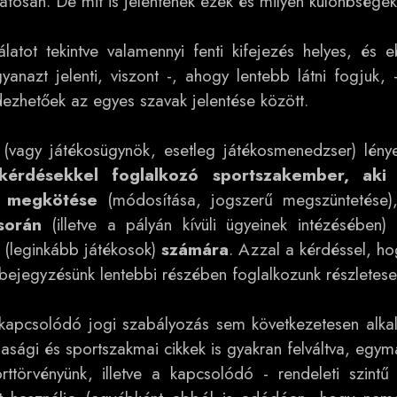
tosan. De mit is jelentenek ezek és milyen különbsége
latot tekintve valamennyi fenti kifejezés helyes, é
anazt jelenti, viszont -, ahogy lentebb látni fogjuk
dezhetőek az egyes szavak jelentése között.
(vagy játékosügynök, esetleg játékosmenedzser) lé
kérdésekkel foglalkozó sportszakember, aki
k megkötése
(módosítása, jogszerű megszüntetése
során
(illetve a pályán kívüli ügyeinek intézésében)
i
(leginkább játékosok)
számára
. Azzal a kérdéssel, ho
bejegyzésünk lentebbi részében foglalkozunk részletes
kapcsolódó jogi szabályozás sem következetesen alka
dasági és sportszakmai cikkek is gyakran felváltva, egym
rttörvényünk, illetve a kapcsolódó - rendeleti szint