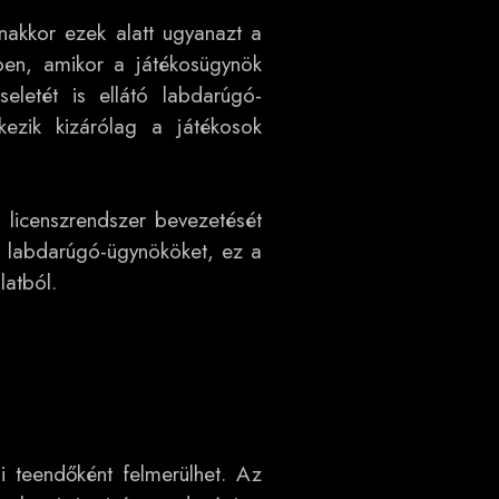
anakkor ezek alatt ugyanazt a
ben, amikor a játékosügynök
eletét is ellátó labdarúgó-
ezik kizárólag a játékosok
j licenszrendszer bevezetését
a labdarúgó-ügynököket, ez a
latból.
i teendőként felmerülhet. Az