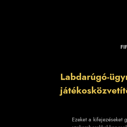
FI
Labdarúgó-ügyn
játékosközvetí
Ezeket a kifejezéseket g