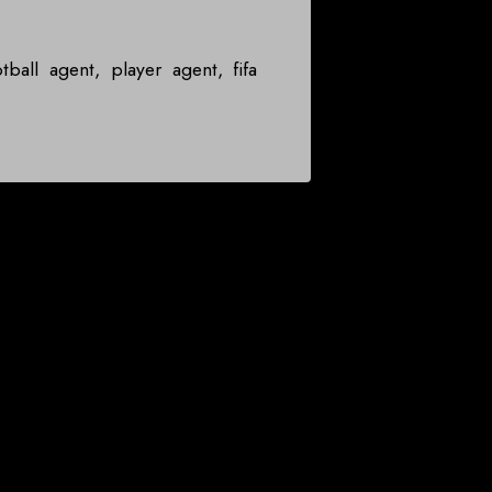
ball agent, player agent, fifa