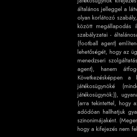
játékosügynök kifejez
általános jelleggel a l
olyan korlátozó szabály
között megállapodás i
szabályzatai - általáno
(football agent) említe
lehetőségét, hogy az ü
menedzseri szolgáltatá
agent), hanem átfogó
Következésképpen a 
játékosügynöké (mi
játékosügynök:)), ugya
(arra tekintettel, hogy
adódóan hallhatjuk gy
szinonimájaként. (Megem
hogy a kifejezés nem fel