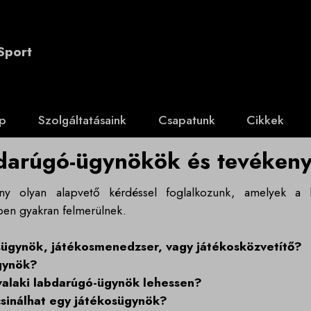
Sport
ap
Szolgáltatásaink
Csapatunk
Cikkek
darúgó-ügynökök és tevéken
y olyan alapvető kérdéssel foglalkozunk, amelyek a la
en gyakran felmerülnek.
ügynök, játékosmenedzser, vagy játékosközvetítő?
ügynök?
valaki labdarúgó-ügynök lehessen?
csinálhat egy játékosügynök?