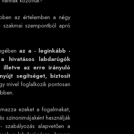
k vannak közöttük?
s ebben az értelemben a négy
, - szakmai szempontból apró
nyegében
az a - leginkább -
 a hivatásos labdarúgók
),
illetve az erre irányuló
nyújt segítséget, biztosít
gy mivel foglalkozik pontosan
ebben.
lmazza ezeket a fogalmakat,
ás szinonimájaként használják
ű - szabályozás alapvetően a